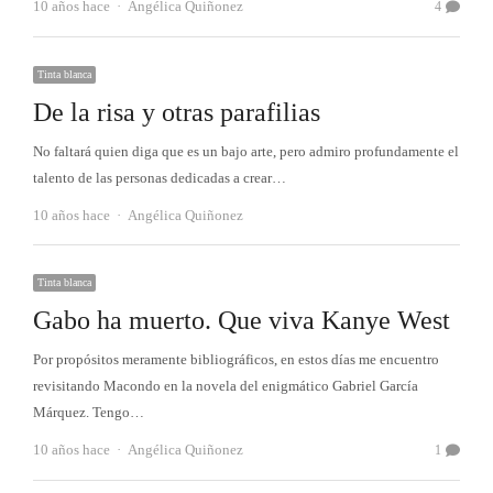
Autor
10 años hace
Angélica Quiñonez
4
Tinta blanca
De la risa y otras parafilias
No faltará quien diga que es un bajo arte, pero admiro profundamente el
talento de las personas dedicadas a crear…
Autor
10 años hace
Angélica Quiñonez
Tinta blanca
Gabo ha muerto. Que viva Kanye West
Por propósitos meramente bibliográficos, en estos días me encuentro
revisitando Macondo en la novela del enigmático Gabriel García
Márquez. Tengo…
Autor
10 años hace
Angélica Quiñonez
1