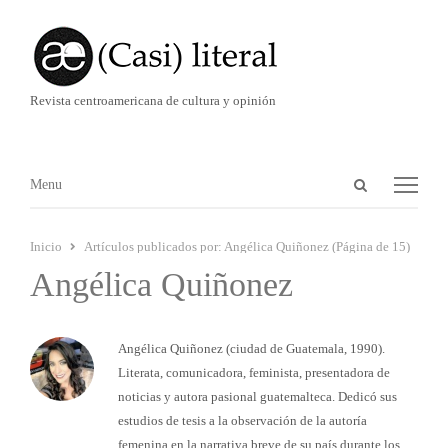
Revista centroamericana de cultura y opinión
Abrir
Menú
Menu
panel
de
Inicio
Artículos publicados por:
Angélica Quiñonez (Página de 15)
búsqueda
Angélica Quiñonez
Angélica Quiñonez (ciudad de Guatemala, 1990).
Literata, comunicadora, feminista, presentadora de
noticias y autora pasional guatemalteca. Dedicó sus
estudios de tesis a la observación de la autoría
femenina en la narrativa breve de su país durante los