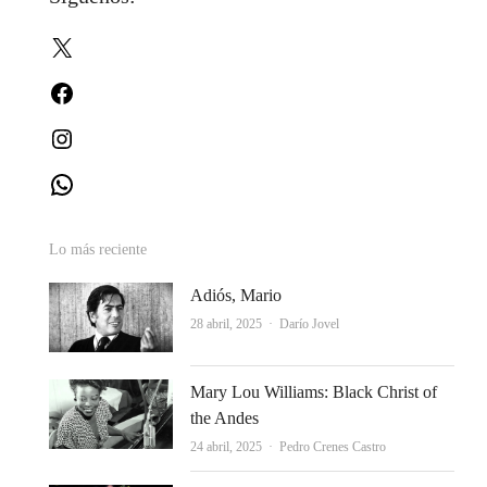
entradas
X
Facebook
Instagram
WhatsApp
Lo más reciente
Adiós, Mario
Autor
28 abril, 2025
Darío Jovel
Mary Lou Williams: Black Christ of
the Andes
Autor
24 abril, 2025
Pedro Crenes Castro