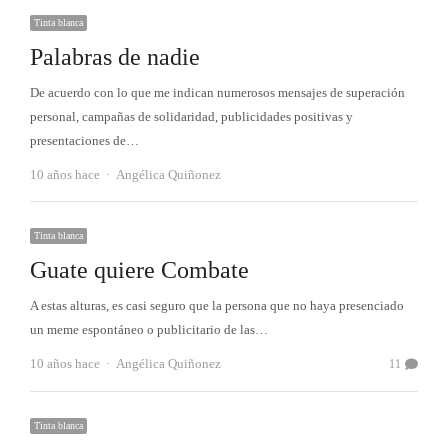
Tinta blanca
Palabras de nadie
De acuerdo con lo que me indican numerosos mensajes de superación
personal, campañas de solidaridad, publicidades positivas y
presentaciones de…
Autor
10 años hace
Angélica Quiñonez
Tinta blanca
Guate quiere Combate
A estas alturas, es casi seguro que la persona que no haya presenciado
un meme espontáneo o publicitario de las…
Autor
10 años hace
Angélica Quiñonez
11
Tinta blanca