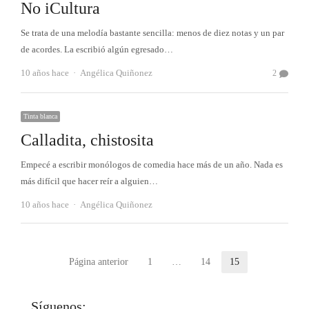
No iCultura
Se trata de una melodía bastante sencilla: menos de diez notas y un par
de acordes. La escribió algún egresado…
Autor
10 años hace
Angélica Quiñonez
2
Tinta blanca
Calladita, chistosita
Empecé a escribir monólogos de comedia hace más de un año. Nada es
más difícil que hacer reír a alguien…
Autor
10 años hace
Angélica Quiñonez
Paginación
Página anterior
1
…
14
15
Página
Página
Página
de
Síguenos: