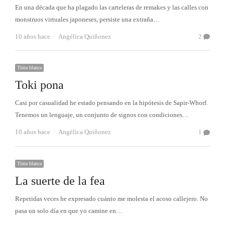
En una década que ha plagado las carteleras de remakes y las calles con
monstruos virtuales japoneses, persiste una extraña…
Autor
10 años hace
Angélica Quiñonez
2
Tinta blanca
Toki pona
Casi por casualidad he estado pensando en la hipótesis de Sapir-Whorf.
Tenemos un lenguaje, un conjunto de signos con condiciones…
Autor
10 años hace
Angélica Quiñonez
1
Tinta blanca
La suerte de la fea
Repetidas veces he expresado cuánto me molesta el acoso callejero. No
pasa un solo día en que yo camine en…