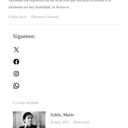
Derramas esa impresión de ser la acción que encarna la ternura a tu
alrededor no hay humildad, la Venus es…
Autor
9 años hace
Dulcinea Gramajo
Síguenos:
X
Facebook
Instagram
WhatsApp
Lo más reciente
Adiós, Mario
Autor
28 abril, 2025
Darío Jovel