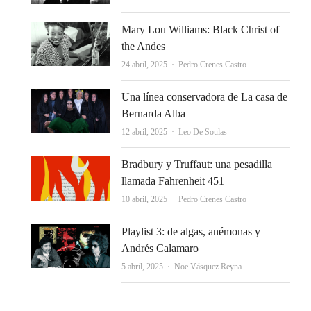
Mary Lou Williams: Black Christ of
the Andes
Autor
24 abril, 2025
Pedro Crenes Castro
Una línea conservadora de La casa de
Bernarda Alba
Autor
12 abril, 2025
Leo De Soulas
Bradbury y Truffaut: una pesadilla
llamada Fahrenheit 451
Autor
10 abril, 2025
Pedro Crenes Castro
Playlist 3: de algas, anémonas y
Andrés Calamaro
Autor
5 abril, 2025
Noe Vásquez Reyna