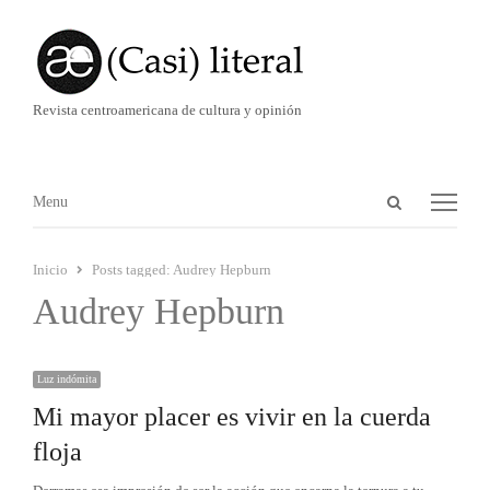
Revista centroamericana de cultura y opinión
Abrir
Menú
Menu
panel
de
Inicio
Posts tagged:
Audrey Hepburn
búsqueda
Audrey Hepburn
Luz indómita
Mi mayor placer es vivir en la cuerda
floja