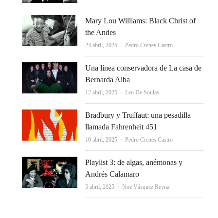
Mary Lou Williams: Black Christ of
the Andes
Autor
24 abril, 2025
Pedro Crenes Castro
Una línea conservadora de La casa de
Bernarda Alba
Autor
12 abril, 2025
Leo De Soulas
Bradbury y Truffaut: una pesadilla
llamada Fahrenheit 451
Autor
10 abril, 2025
Pedro Crenes Castro
Playlist 3: de algas, anémonas y
Andrés Calamaro
Autor
5 abril, 2025
Noe Vásquez Reyna