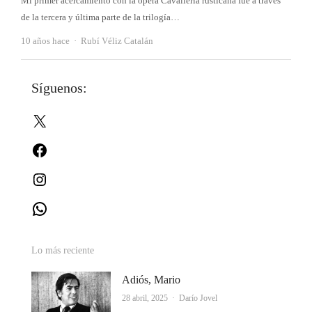
Mi primer acercamiento con la ópera Cavalleria rusticana fue a través
de la tercera y última parte de la trilogía…
Autor
10 años hace
Rubí Véliz Catalán
Síguenos:
X
Facebook
Instagram
WhatsApp
Lo más reciente
Adiós, Mario
Autor
28 abril, 2025
Darío Jovel