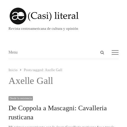
Revista centroamericana de cultura y opinión
Abrir
Menú
Menu
panel
de
Inicio
Posts tagged:
Axelle Gall
búsqueda
Axelle Gall
Desde la resistencia
De Coppola a Mascagni: Cavalleria
rusticana