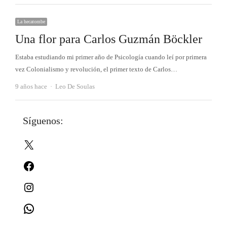
La hecatombe
Una flor para Carlos Guzmán Böckler
Estaba estudiando mi primer año de Psicología cuando leí por primera
vez Colonialismo y revolución, el primer texto de Carlos…
Autor
9 años hace
Leo De Soulas
Síguenos:
X
Facebook
Instagram
WhatsApp