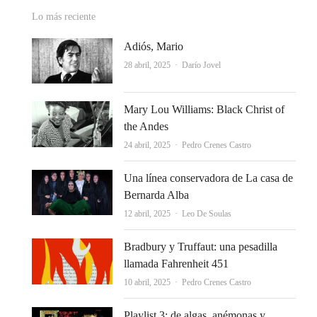
Lo más reciente
Adiós, Mario
Autor
28 abril, 2025
Darío Jovel
Mary Lou Williams: Black Christ of
the Andes
Autor
24 abril, 2025
Pedro Crenes Castro
Una línea conservadora de La casa de
Bernarda Alba
Autor
12 abril, 2025
Leo De Soulas
Bradbury y Truffaut: una pesadilla
llamada Fahrenheit 451
Autor
10 abril, 2025
Pedro Crenes Castro
Playlist 3: de algas, anémonas y