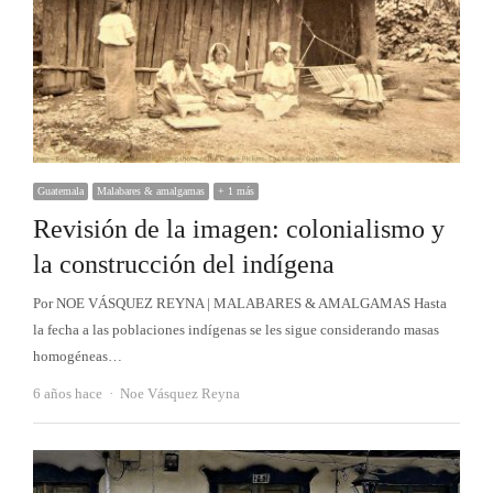
Guatemala
Malabares & amalgamas
+ 1 más
Revisión de la imagen: colonialismo y
la construcción del indígena
Por NOE VÁSQUEZ REYNA | MALABARES & AMALGAMAS Hasta
la fecha a las poblaciones indígenas se les sigue considerando masas
homogéneas…
Autor
6 años hace
Noe Vásquez Reyna