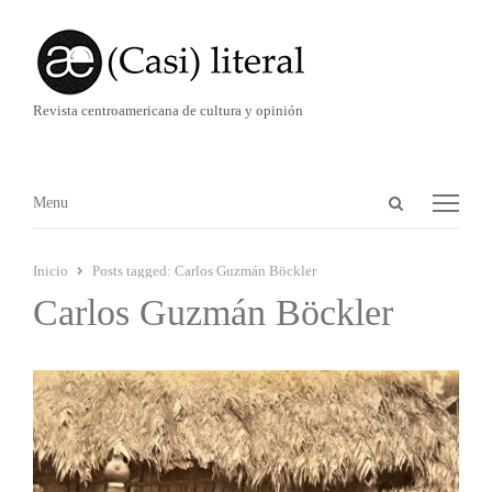
Revista centroamericana de cultura y opinión
Abrir
Menú
Menu
panel
de
Inicio
Posts tagged:
Carlos Guzmán Böckler
búsqueda
Carlos Guzmán Böckler