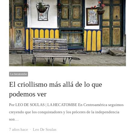
La hecatombe
El criollismo más allá de lo que
podemos ver
Por LEO DE SOULAS | LA HECATOMBE En Centroamérica seguimos
creyendo que los conquistadores y los próceres de la independencia
son…
Autor
7 años hace
Leo De Soulas