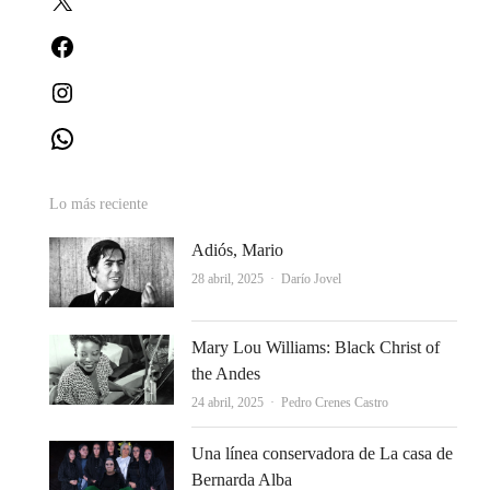
Facebook
Instagram
WhatsApp
Lo más reciente
Adiós, Mario
Autor
28 abril, 2025
Darío Jovel
Mary Lou Williams: Black Christ of
the Andes
Autor
24 abril, 2025
Pedro Crenes Castro
Una línea conservadora de La casa de
Bernarda Alba