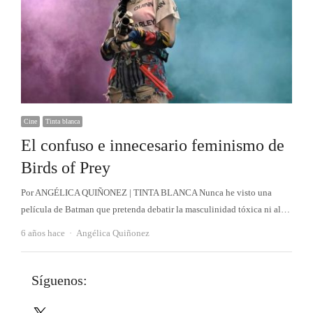
Cine
Tinta blanca
El confuso e innecesario feminismo de
Birds of Prey
Por ANGÉLICA QUIÑONEZ | TINTA BLANCA Nunca he visto una
película de Batman que pretenda debatir la masculinidad tóxica ni al…
Autor
6 años hace
Angélica Quiñonez
Síguenos:
X