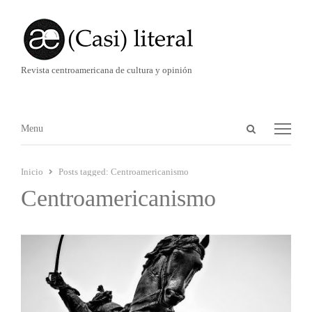
Revista centroamericana de cultura y opinión
Abrir
Menú
Menu
panel
de
Inicio
Posts tagged:
Centroamericanismo
búsqueda
Centroamericanismo