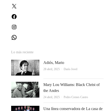
X
Facebook
Instagram
WhatsApp
Lo más reciente
Adiós, Mario
Autor
28 abril, 2025
Darío Jovel
Mary Lou Williams: Black Christ of
the Andes
Autor
24 abril, 2025
Pedro Crenes Castro
Una línea conservadora de La casa de