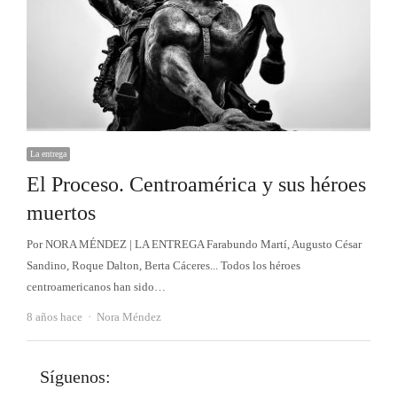
La entrega
El Proceso. Centroamérica y sus héroes
muertos
Por NORA MÉNDEZ | LA ENTREGA Farabundo Martí, Augusto César
Sandino, Roque Dalton, Berta Cáceres... Todos los héroes
centroamericanos han sido…
Autor
8 años hace
Nora Méndez
Síguenos: