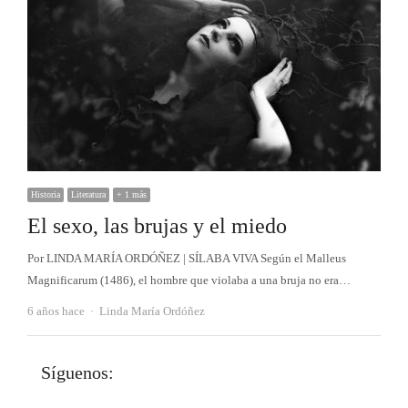
Historia
Literatura
+ 1 más
El sexo, las brujas y el miedo
Por LINDA MARÍA ORDÓÑEZ | SÍLABA VIVA Según el Malleus
Magnificarum (1486), el hombre que violaba a una bruja no era…
Autor
6 años hace
Linda María Ordóñez
Síguenos: