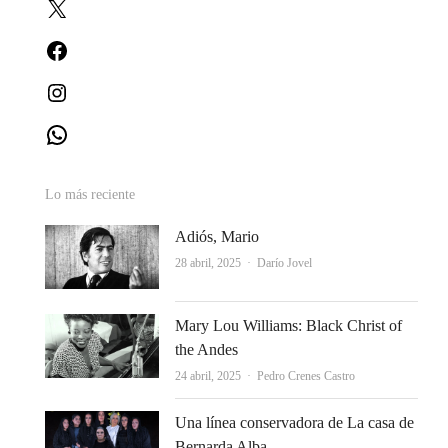
X
Facebook
Instagram
WhatsApp
Lo más reciente
Adiós, Mario
Autor
28 abril, 2025
Darío Jovel
Mary Lou Williams: Black Christ of
the Andes
Autor
24 abril, 2025
Pedro Crenes Castro
Una línea conservadora de La casa de
Bernarda Alba