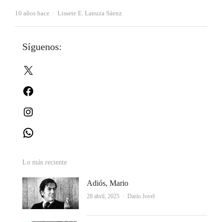
Autor
10 años hace
Lissete E. Lanuza Sáenz
Síguenos:
X
Facebook
Instagram
WhatsApp
Lo más reciente
Adiós, Mario
Autor
28 abril, 2025
Darío Jovel