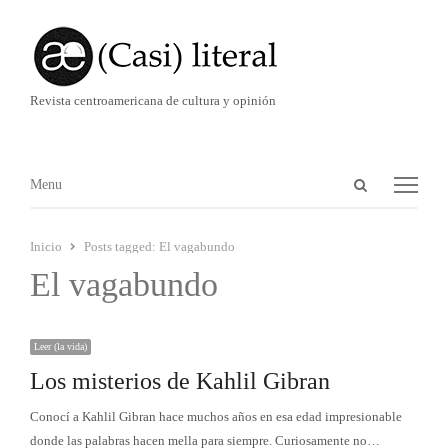
Revista centroamericana de cultura y opinión
Abrir
Menú
Menu
panel
de
Inicio
Posts tagged:
El vagabundo
búsqueda
El vagabundo
Leer (la vida)
Los misterios de Kahlil Gibran
Conocí a Kahlil Gibran hace muchos años en esa edad impresionable
donde las palabras hacen mella para siempre. Curiosamente no…