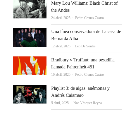
Mary Lou Williams: Black Christ of
the Andes
Autor
24 abril, 2025
Pedro Crenes Castro
Una línea conservadora de La casa de
Bernarda Alba
Autor
12 abril, 2025
Leo De Soulas
Bradbury y Truffaut: una pesadilla
llamada Fahrenheit 451
Autor
10 abril, 2025
Pedro Crenes Castro
Playlist 3: de algas, anémonas y
Andrés Calamaro
Autor
5 abril, 2025
Noe Vásquez Reyna