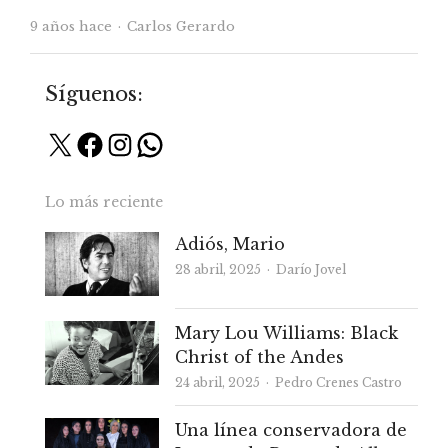
Autor
9 años hace
Carlos Gerardo
Síguenos:
X
Facebook
Instagram
WhatsApp
Lo más reciente
Adiós, Mario
Autor
28 abril, 2025
Darío Jovel
Mary Lou Williams: Black
Christ of the Andes
Autor
24 abril, 2025
Pedro Crenes Castro
Una línea conservadora de