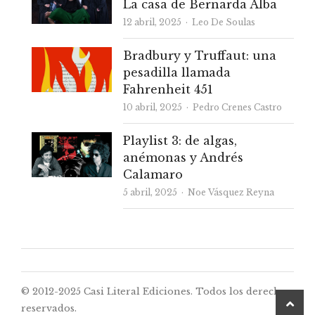
La casa de Bernarda Alba
Autor
12 abril, 2025
Leo De Soulas
Bradbury y Truffaut: una
pesadilla llamada
Fahrenheit 451
Autor
10 abril, 2025
Pedro Crenes Castro
Playlist 3: de algas,
anémonas y Andrés
Calamaro
Autor
5 abril, 2025
Noe Vásquez Reyna
© 2012-2025 Casi Literal Ediciones. Todos los derechos
desp
reservados.
a