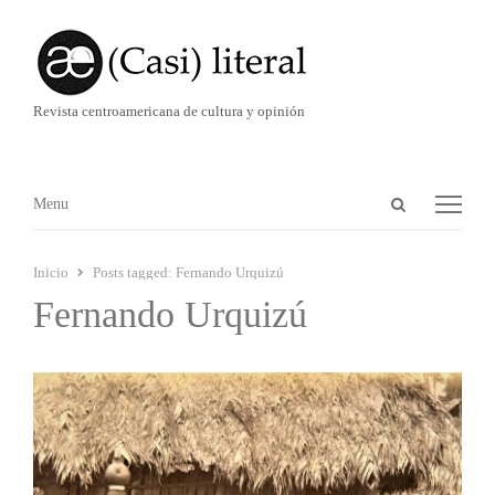
Revista centroamericana de cultura y opinión
Abrir
Menú
Menu
panel
de
Inicio
Posts tagged:
Fernando Urquizú
búsqueda
Fernando Urquizú