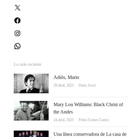
X
Facebook
Instagram
WhatsApp
Lo más reciente
Adiós, Mario
Autor
28 abril, 2025
Darío Jovel
Mary Lou Williams: Black Christ of
the Andes
Autor
24 abril, 2025
Pedro Crenes Castro
Una línea conservadora de La casa de