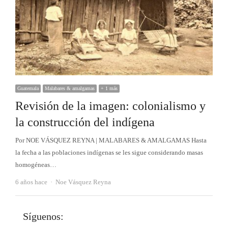
Guatemala
Malabares & amalgamas
+ 1 más
Revisión de la imagen: colonialismo y
la construcción del indígena
Por NOE VÁSQUEZ REYNA | MALABARES & AMALGAMAS Hasta
la fecha a las poblaciones indígenas se les sigue considerando masas
homogéneas…
Autor
6 años hace
Noe Vásquez Reyna
Síguenos: