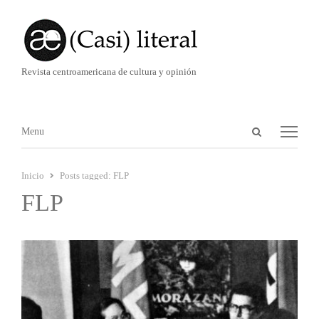
Revista centroamericana de cultura y opinión
Abrir
Menú
Menu
panel
de
Inicio
Posts tagged:
FLP
búsqueda
FLP