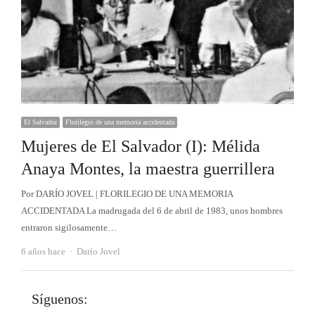
El Salvador
Florilegio de una memoria accidentada
Mujeres de El Salvador (I): Mélida
Anaya Montes, la maestra guerrillera
Por DARÍO JOVEL | FLORILEGIO DE UNA MEMORIA
ACCIDENTADA La madrugada del 6 de abril de 1983, unos hombres
entraron sigilosamente…
Autor
6 años hace
Darío Jovel
Síguenos: