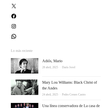
X
Facebook
Instagram
WhatsApp
Lo más reciente
Adiós, Mario
Autor
28 abril, 2025
Darío Jovel
Mary Lou Williams: Black Christ of
the Andes
Autor
24 abril, 2025
Pedro Crenes Castro
Una línea conservadora de La casa de