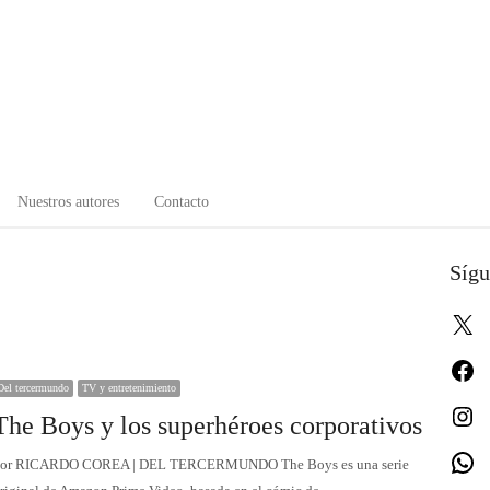
Nuestros autores
Contacto
Sígu
X
Fa
Del tercermundo
TV y entretenimiento
In
The Boys y los superhéroes corporativos
W
or RICARDO COREA | DEL TERCERMUNDO The Boys es una serie