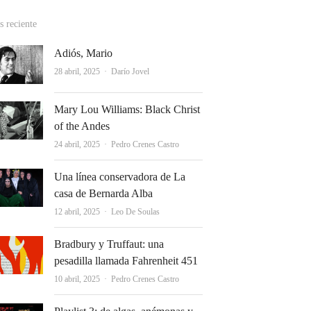
 reciente
Adiós, Mario
Autor
28 abril, 2025
Darío Jovel
Mary Lou Williams: Black Christ
of the Andes
Autor
24 abril, 2025
Pedro Crenes Castro
Una línea conservadora de La
casa de Bernarda Alba
Autor
12 abril, 2025
Leo De Soulas
Bradbury y Truffaut: una
pesadilla llamada Fahrenheit 451
Autor
10 abril, 2025
Pedro Crenes Castro