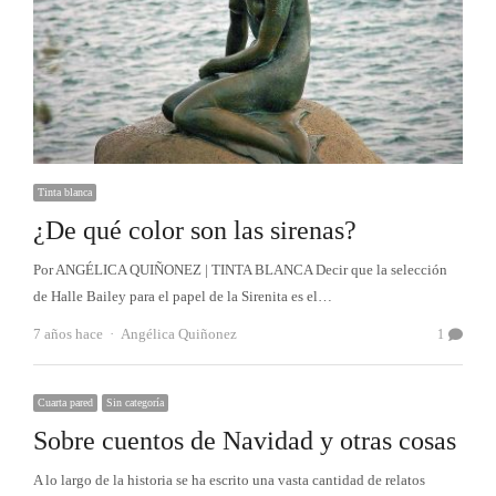
Tinta blanca
¿De qué color son las sirenas?
Por ANGÉLICA QUIÑONEZ | TINTA BLANCA Decir que la selección
de Halle Bailey para el papel de la Sirenita es el…
Autor
7 años hace
Angélica Quiñonez
1
Cuarta pared
Sin categoría
Sobre cuentos de Navidad y otras cosas
A lo largo de la historia se ha escrito una vasta cantidad de relatos