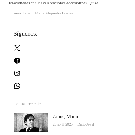
relacionados con las celebraciones decembrinas. Quizá…
Autor
11 años hace
María Alejandra Guzmán
Síguenos:
X
Facebook
Instagram
WhatsApp
Lo más reciente
Adiós, Mario
Autor
28 abril, 2025
Darío Jovel