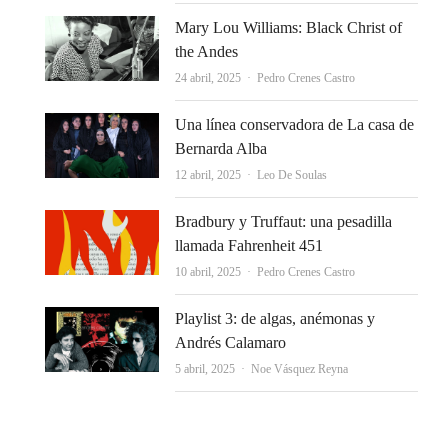
Mary Lou Williams: Black Christ of
the Andes
Autor
24 abril, 2025
Pedro Crenes Castro
Una línea conservadora de La casa de
Bernarda Alba
Autor
12 abril, 2025
Leo De Soulas
Bradbury y Truffaut: una pesadilla
llamada Fahrenheit 451
Autor
10 abril, 2025
Pedro Crenes Castro
Playlist 3: de algas, anémonas y
Andrés Calamaro
Autor
5 abril, 2025
Noe Vásquez Reyna