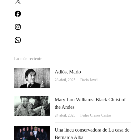
Facebook
Instagram
WhatsApp
Lo más reciente
Adiós, Mario
Autor
28 abril, 2025
Darío Jovel
Mary Lou Williams: Black Christ of
the Andes
Autor
24 abril, 2025
Pedro Crenes Castro
Una línea conservadora de La casa de
Bernarda Alba