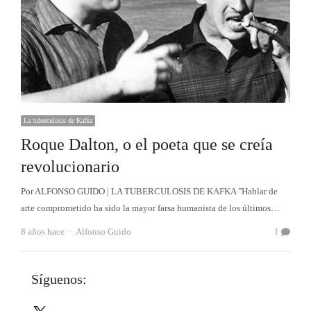
La tuberculosis de Kafka
Roque Dalton, o el poeta que se creía
revolucionario
Por ALFONSO GUIDO | LA TUBERCULOSIS DE KAFKA "Hablar de
arte comprometido ha sido la mayor farsa humanista de los últimos…
Autor
8 años hace
Alfonso Guido
1
Síguenos:
X