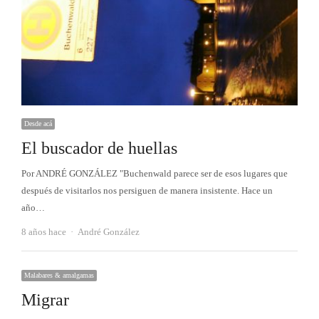
Desde acá
El buscador de huellas
Por ANDRÉ GONZÁLEZ "Buchenwald parece ser de esos lugares que
después de visitarlos nos persiguen de manera insistente. Hace un
año…
Autor
8 años hace
André González
Malabares & amalgamas
Migrar