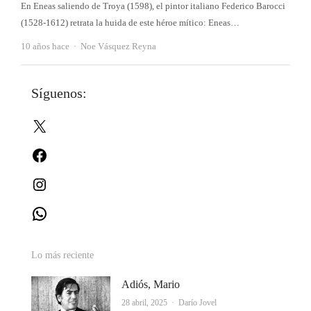
En Eneas saliendo de Troya (1598), el pintor italiano Federico Barocci
(1528-1612) retrata la huida de este héroe mítico: Eneas…
Autor
10 años hace
Noe Vásquez Reyna
Síguenos:
X
Facebook
Instagram
WhatsApp
Lo más reciente
Adiós, Mario
Autor
28 abril, 2025
Darío Jovel