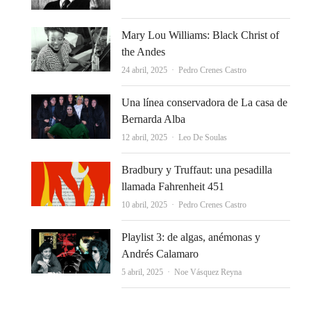
Mary Lou Williams: Black Christ of
the Andes
Autor
24 abril, 2025
Pedro Crenes Castro
Una línea conservadora de La casa de
Bernarda Alba
Autor
12 abril, 2025
Leo De Soulas
Bradbury y Truffaut: una pesadilla
llamada Fahrenheit 451
Autor
10 abril, 2025
Pedro Crenes Castro
Playlist 3: de algas, anémonas y
Andrés Calamaro
Autor
5 abril, 2025
Noe Vásquez Reyna