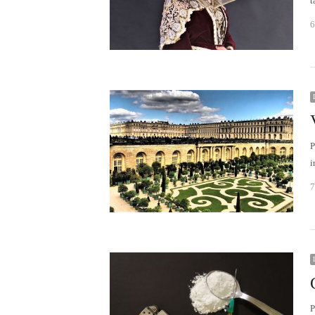
t
6
P
i
7
P