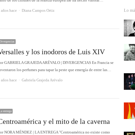
anto de los chismes de la realeza europea me ha hecho valorar…
Autor
 años hace
Diana Campos Ortiz
Lo más
Divergencias
Versalles y los inodoros de Luis XIV
or GABRIELA GRAJEDA ARÉVALO | DIVERGENCIAS En Francia se
nventaron los perfumes para tapar la peste que emergía de entre las…
Autor
 años hace
Gabriela Grajeda Arévalo
La entrega
Centroamérica y el mito de la caverna
or NORA MÉNDEZ | LA ENTREGA "Centroamérica no existe como