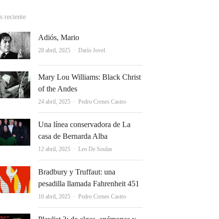
 reciente
Adiós, Mario
Autor
28 abril, 2025
Darío Jovel
Mary Lou Williams: Black Christ
of the Andes
Autor
24 abril, 2025
Pedro Crenes Castro
Una línea conservadora de La
casa de Bernarda Alba
Autor
12 abril, 2025
Leo De Soulas
Bradbury y Truffaut: una
pesadilla llamada Fahrenheit 451
Autor
10 abril, 2025
Pedro Crenes Castro