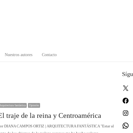
Nuestros autores
Contacto
Sígu
X
Fa
Arquitectura fantástica
Opinión
In
El traje de la reina y Centroamérica
W
or DIANA CAMPOS ORTIZ | ARQUITECTURA FANTÁSTICA "Estar al