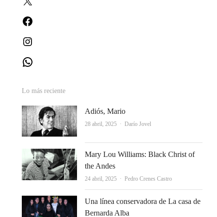
Facebook
Instagram
WhatsApp
Lo más reciente
Adiós, Mario
Autor
28 abril, 2025
Darío Jovel
Mary Lou Williams: Black Christ of
the Andes
Autor
24 abril, 2025
Pedro Crenes Castro
Una línea conservadora de La casa de
Bernarda Alba