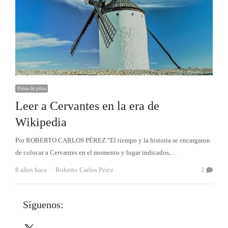
Prosa de prisa
Leer a Cervantes en la era de
Wikipedia
Por ROBERTO CARLOS PÉREZ "El tiempo y la historia se encargaron
de colocar a Cervantes en el momento y lugar indicados,…
Autor
8 años hace
Roberto Carlos Pérez
2
Síguenos:
X