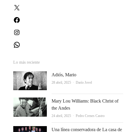
X
Facebook
Instagram
WhatsApp
Lo más reciente
Adiós, Mario
Autor
28 abril, 2025
Darío Jovel
Mary Lou Williams: Black Christ of
the Andes
Autor
24 abril, 2025
Pedro Crenes Castro
Una línea conservadora de La casa de