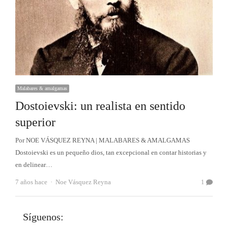
Malabares & amalgamas
Dostoievski: un realista en sentido
superior
Por NOE VÁSQUEZ REYNA | MALABARES & AMALGAMAS
Dostoievski es un pequeño dios, tan excepcional en contar historias y
en delinear…
Autor
7 años hace
Noe Vásquez Reyna
1
Síguenos: