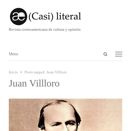
Revista centroamericana de cultura y opinión
Abrir
Menú
Menu
panel
de
Inicio
Posts tagged:
Juan Villloro
búsqueda
Juan Villloro