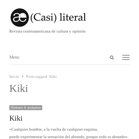
Revista centroamericana de cultura y opinión
Abrir
Menú
Menu
panel
de
Inicio
Posts tagged:
Kiki
búsqueda
Kiki
Malabares & amalgamas
Kiki
«Cualquier hombre, a la vuelta de cualquier esquina,
puede experimentar la sensación del absurdo, porque todo es absurdo».