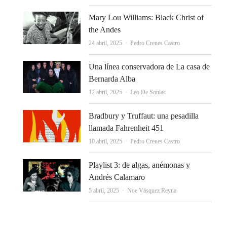
Mary Lou Williams: Black Christ of
the Andes
Autor
24 abril, 2025
Pedro Crenes Castro
Una línea conservadora de La casa de
Bernarda Alba
Autor
12 abril, 2025
Leo De Soulas
Bradbury y Truffaut: una pesadilla
llamada Fahrenheit 451
Autor
10 abril, 2025
Pedro Crenes Castro
Playlist 3: de algas, anémonas y
Andrés Calamaro
Autor
5 abril, 2025
Noe Vásquez Reyna