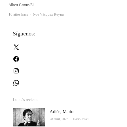
Albert Camus El…
Autor
10 años hace
Noe Vásquez Reyna
Síguenos:
X
Facebook
Instagram
WhatsApp
Lo más reciente
Adiós, Mario
Autor
28 abril, 2025
Darío Jovel