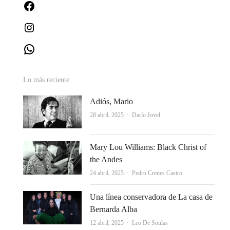
Facebook
Instagram
WhatsApp
Lo más reciente
Adiós, Mario
Autor
28 abril, 2025
Darío Jovel
Mary Lou Williams: Black Christ of
the Andes
Autor
24 abril, 2025
Pedro Crenes Castro
Una línea conservadora de La casa de
Bernarda Alba
Autor
12 abril, 2025
Leo De Soulas