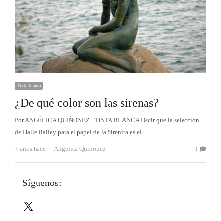
Tinta blanca
¿De qué color son las sirenas?
Por ANGÉLICA QUIÑONEZ | TINTA BLANCA Decir que la selección
de Halle Bailey para el papel de la Sirenita es el…
Autor
7 años hace
Angélica Quiñonez
1
Síguenos:
X