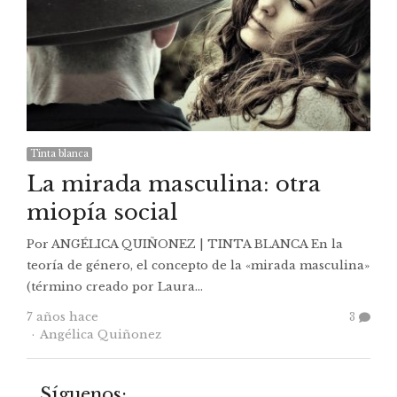
Tinta blanca
La mirada masculina: otra
miopía social
Por ANGÉLICA QUIÑONEZ | TINTA BLANCA En la
teoría de género, el concepto de la «mirada masculina»
(término creado por Laura…
7 años hace
3
Autor
Angélica Quiñonez
Síguenos: