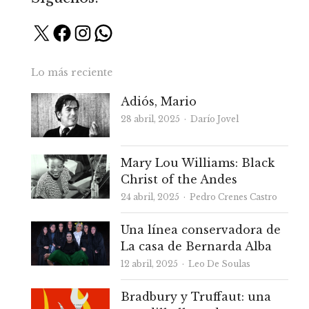
X
Facebook
Instagram
WhatsApp
Lo más reciente
Adiós, Mario
Autor
28 abril, 2025
Darío Jovel
Mary Lou Williams: Black
Christ of the Andes
Autor
24 abril, 2025
Pedro Crenes Castro
Una línea conservadora de
La casa de Bernarda Alba
Autor
12 abril, 2025
Leo De Soulas
Bradbury y Truffaut: una