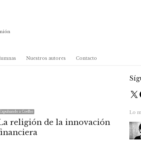
inión
lumnas
Nuestros autores
Contacto
Síg
X
Expulsando a Coelho
Lo m
La religión de la innovación
financiera