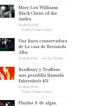
Mary Lou Williams:
Black Christ of the
Andes
24 abril, 2025
Autor
Pedro Crenes Castro
Una línea conservadora
de La casa de Bernarda
Alba
Autor
12 abril, 2025
Leo De Soulas
Bradbury y Truffaut:
una pesadilla llamada
Fahrenheit 451
10 abril, 2025
Autor
Pedro Crenes Castro
Playlist 3: de algas,