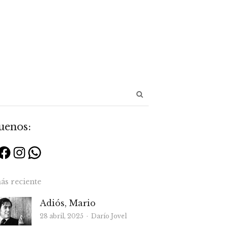
Abrir
panel
de
uenos:
búsqueda
Facebook
Instagram
WhatsApp
ás reciente
Adiós, Mario
Autor
28 abril, 2025
Darío Jovel