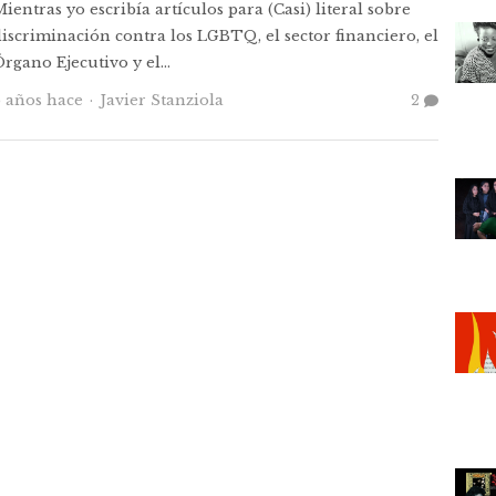
ientras yo escribía artículos para (Casi) literal sobre
iscriminación contra los LGBTQ, el sector financiero, el
Órgano Ejecutivo y el…
Autor
6 años hace
Javier Stanziola
2