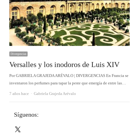
Divergencias
Versalles y los inodoros de Luis XIV
Por GABRIELA GRAJEDA ARÉVALO | DIVERGENCIAS En Francia se
inventaron los perfumes para tapar la peste que emergía de entre las…
Autor
7 años hace
Gabriela Grajeda Arévalo
Síguenos:
X