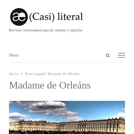
Revista centroamericana de cultura y opinión
Abrir
Menú
Menu
panel
de
Inicio
Posts tagged:
Madame de Orleáns
búsqueda
Madame de Orleáns