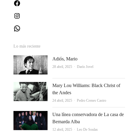
Facebook
Instagram
WhatsApp
Lo más reciente
Adiós, Mario
Autor
28 abril, 2025
Darío Jovel
Mary Lou Williams: Black Christ of
the Andes
Autor
24 abril, 2025
Pedro Crenes Castro
Una línea conservadora de La casa de
Bernarda Alba
Autor
12 abril, 2025
Leo De Soulas