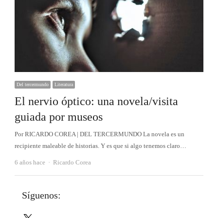
Del tercermundo
Literatura
El nervio óptico: una novela/visita
guiada por museos
Por RICARDO COREA | DEL TERCERMUNDO La novela es un
recipiente maleable de historias. Y es que si algo tenemos claro…
Autor
6 años hace
Ricardo Corea
Síguenos:
X