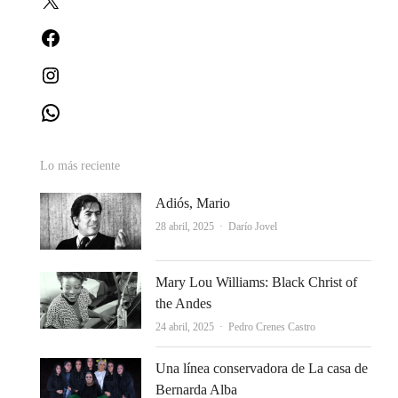
Facebook
Instagram
WhatsApp
Lo más reciente
Adiós, Mario
Autor
28 abril, 2025
Darío Jovel
Mary Lou Williams: Black Christ of
the Andes
Autor
24 abril, 2025
Pedro Crenes Castro
Una línea conservadora de La casa de
Bernarda Alba