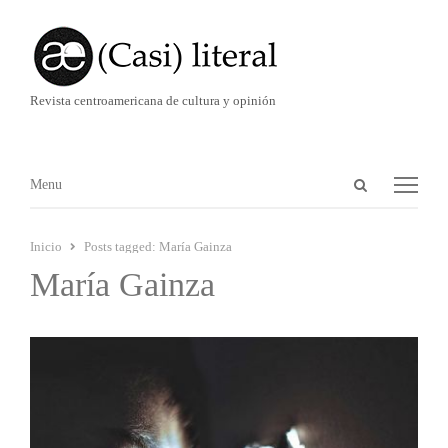
Revista centroamericana de cultura y opinión
Abrir
Menú
Menu
panel
de
Inicio
Posts tagged:
María Gainza
búsqueda
María Gainza