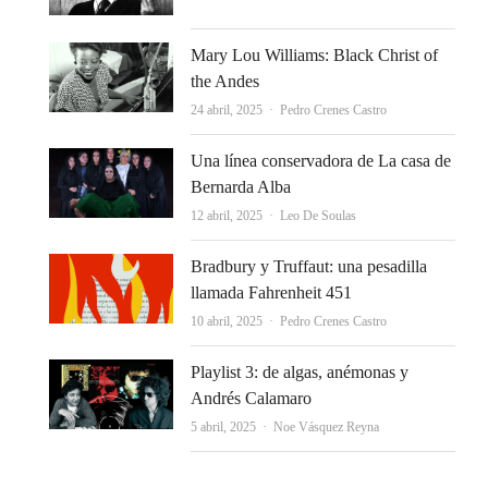
Mary Lou Williams: Black Christ of
the Andes
Autor
24 abril, 2025
Pedro Crenes Castro
Una línea conservadora de La casa de
Bernarda Alba
Autor
12 abril, 2025
Leo De Soulas
Bradbury y Truffaut: una pesadilla
llamada Fahrenheit 451
Autor
10 abril, 2025
Pedro Crenes Castro
Playlist 3: de algas, anémonas y
Andrés Calamaro
Autor
5 abril, 2025
Noe Vásquez Reyna