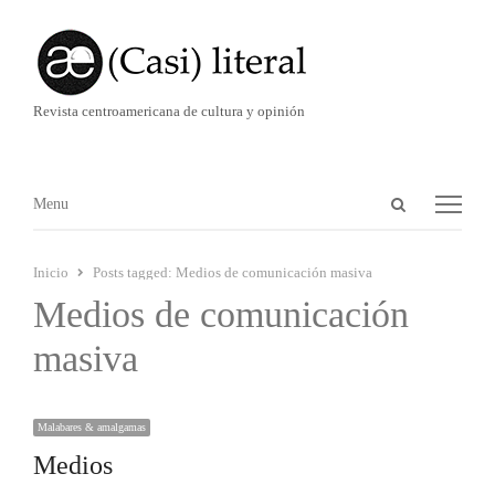
Revista centroamericana de cultura y opinión
Abrir
Menú
Menu
panel
de
Inicio
Posts tagged:
Medios de comunicación masiva
búsqueda
Medios de comunicación
masiva
Malabares & amalgamas
Medios