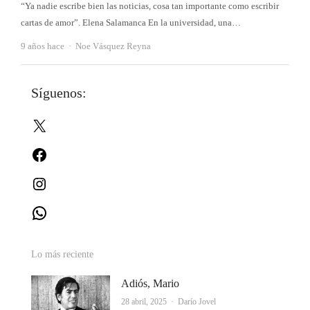
“Ya nadie escribe bien las noticias, cosa tan importante como escribir
cartas de amor”. Elena Salamanca En la universidad, una…
Autor
9 años hace
Noe Vásquez Reyna
Síguenos:
X
Facebook
Instagram
WhatsApp
Lo más reciente
Adiós, Mario
Autor
28 abril, 2025
Darío Jovel