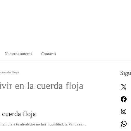
Nuestros autores
Contacto
Sígu
 cuerda floja
vir en la cuerda floja
X
Fa
In
 cuerda floja
W
a ternura a tu alrededor no hay humildad, la Venus es…