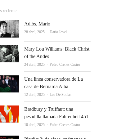
 reciente
Adiós, Mario
Autor
28 abril, 2025
Darío Jovel
Mary Lou Williams: Black Christ
of the Andes
Autor
24 abril, 2025
Pedro Crenes Castro
Una línea conservadora de La
casa de Bernarda Alba
Autor
12 abril, 2025
Leo De Soulas
Bradbury y Truffaut: una
pesadilla llamada Fahrenheit 451
Autor
10 abril, 2025
Pedro Crenes Castro