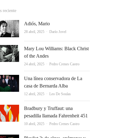
 reciente
Adiós, Mario
Autor
28 abril, 2025
Darío Jovel
Mary Lou Williams: Black Christ
of the Andes
Autor
24 abril, 2025
Pedro Crenes Castro
Una línea conservadora de La
casa de Bernarda Alba
Autor
12 abril, 2025
Leo De Soulas
Bradbury y Truffaut: una
pesadilla llamada Fahrenheit 451
Autor
10 abril, 2025
Pedro Crenes Castro