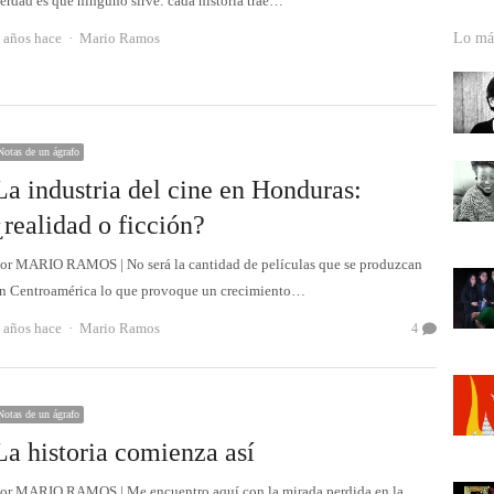
erdad es que ninguno sirve: cada historia trae…
Autor
 años hace
Mario Ramos
Lo más
Notas de un ágrafo
La industria del cine en Honduras:
¿realidad o ficción?
or MARIO RAMOS | No será la cantidad de películas que se produzcan
n Centroamérica lo que provoque un crecimiento…
Autor
 años hace
Mario Ramos
4
Notas de un ágrafo
La historia comienza así
or MARIO RAMOS | Me encuentro aquí con la mirada perdida en la