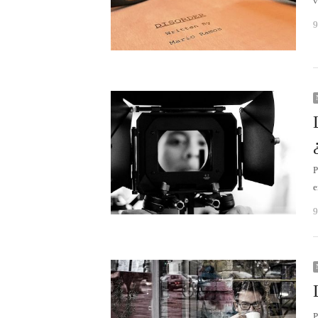
v
9
P
e
9
P