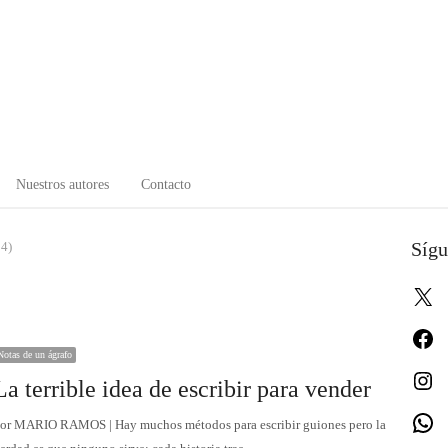
Nuestros autores
Contacto
Sígu
 4)
X
Fa
Notas de un ágrafo
In
La terrible idea de escribir para vender
W
or MARIO RAMOS | Hay muchos métodos para escribir guiones pero la