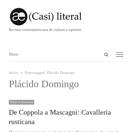
Revista centroamericana de cultura y opinión
Abrir
Menú
Menu
panel
de
Inicio
Posts tagged:
Plácido Domingo
búsqueda
Plácido Domingo
Desde la resistencia
De Coppola a Mascagni: Cavalleria
rusticana