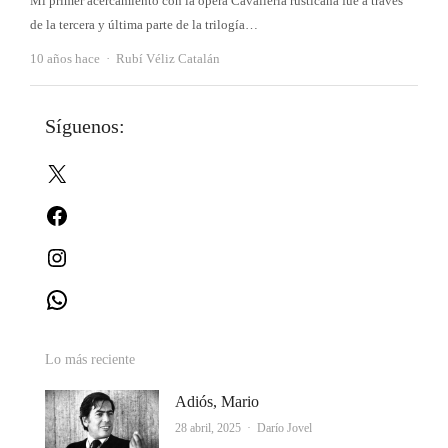
Mi primer acercamiento con la ópera Cavalleria rusticana fue a través
de la tercera y última parte de la trilogía…
Autor
10 años hace
Rubí Véliz Catalán
Síguenos:
X
Facebook
Instagram
WhatsApp
Lo más reciente
Adiós, Mario
Autor
28 abril, 2025
Darío Jovel