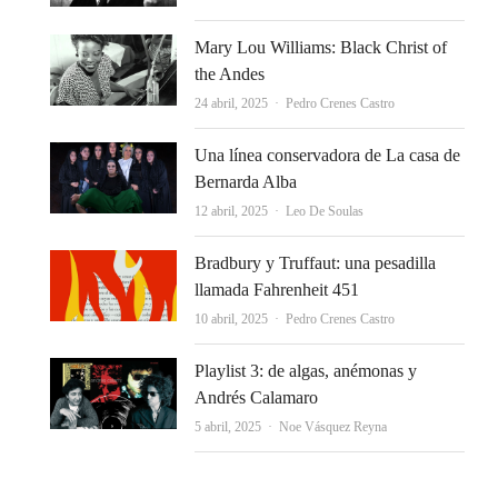
Mary Lou Williams: Black Christ of
the Andes
Autor
24 abril, 2025
Pedro Crenes Castro
Una línea conservadora de La casa de
Bernarda Alba
Autor
12 abril, 2025
Leo De Soulas
Bradbury y Truffaut: una pesadilla
llamada Fahrenheit 451
Autor
10 abril, 2025
Pedro Crenes Castro
Playlist 3: de algas, anémonas y
Andrés Calamaro
Autor
5 abril, 2025
Noe Vásquez Reyna