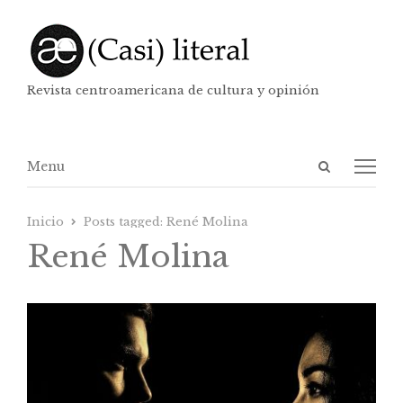
Revista centroamericana de cultura y opinión
Abrir
Menú
Menu
panel
de
Inicio
Posts tagged:
René Molina
búsqueda
René Molina