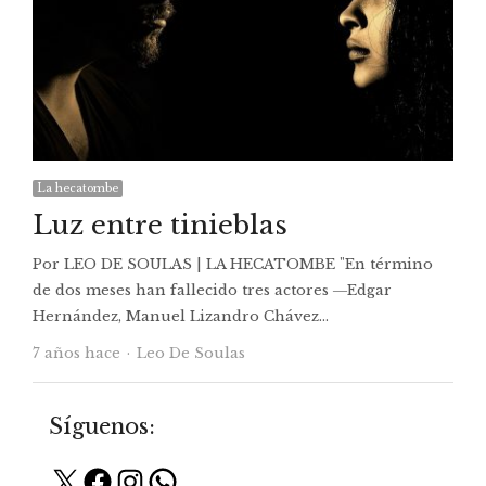
La hecatombe
Luz entre tinieblas
Por LEO DE SOULAS | LA HECATOMBE "En término
de dos meses han fallecido tres actores ―Edgar
Hernández, Manuel Lizandro Chávez…
Autor
7 años hace
Leo De Soulas
Síguenos:
X
Facebook
Instagram
WhatsApp