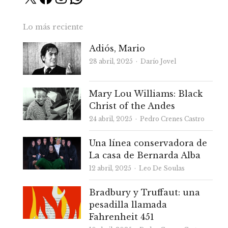
Lo más reciente
Adiós, Mario
Autor
28 abril, 2025
Darío Jovel
Mary Lou Williams: Black
Christ of the Andes
Autor
24 abril, 2025
Pedro Crenes Castro
Una línea conservadora de
La casa de Bernarda Alba
Autor
12 abril, 2025
Leo De Soulas
Bradbury y Truffaut: una
pesadilla llamada
Fahrenheit 451