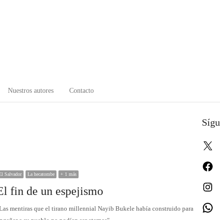
Nuestros autores
Contacto
Sígu
X
Fa
El Salvador
La hecatombe
+ 1 más
In
El fin de un espejismo
W
Las mentiras que el tirano millennial Nayib Bukele había construido para