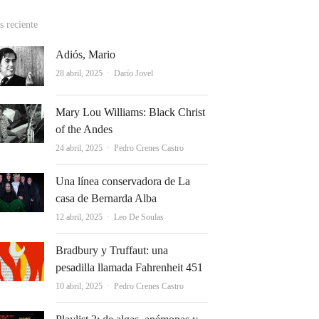
 reciente
Adiós, Mario
Autor
28 abril, 2025
Darío Jovel
Mary Lou Williams: Black Christ
of the Andes
Autor
24 abril, 2025
Pedro Crenes Castro
Una línea conservadora de La
casa de Bernarda Alba
Autor
12 abril, 2025
Leo De Soulas
Bradbury y Truffaut: una
pesadilla llamada Fahrenheit 451
Autor
10 abril, 2025
Pedro Crenes Castro