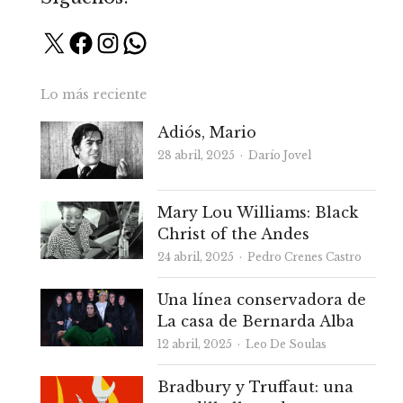
X
Facebook
Instagram
WhatsApp
Lo más reciente
Adiós, Mario
Autor
28 abril, 2025
Darío Jovel
Mary Lou Williams: Black
Christ of the Andes
Autor
24 abril, 2025
Pedro Crenes Castro
Una línea conservadora de
La casa de Bernarda Alba
Autor
12 abril, 2025
Leo De Soulas
Bradbury y Truffaut: una