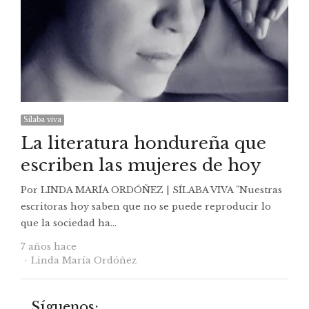
Sílaba viva
La literatura hondureña que
escriben las mujeres de hoy
Por LINDA MARÍA ORDÓÑEZ | SÍLABA VIVA "Nuestras
escritoras hoy saben que no se puede reproducir lo
que la sociedad ha…
7 años hace
Autor
Linda María Ordóñez
Síguenos: