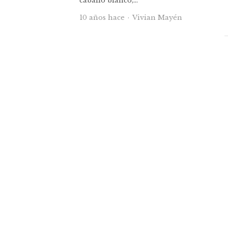
caballo blanco,…
Autor
10 años hace
Vivian Mayén