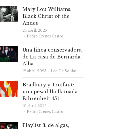
Mary Lou Williams:
Black Christ of the
Andes
24 abril, 2025
Autor
Pedro Crenes Castro
Una línea conservadora
de La casa de Bernarda
Alba
Autor
12 abril, 2025
Leo De Soulas
Bradbury y Truffaut:
una pesadilla llamada
Fahrenheit 451
10 abril, 2025
Autor
Pedro Crenes Castro
Playlist 3: de algas,