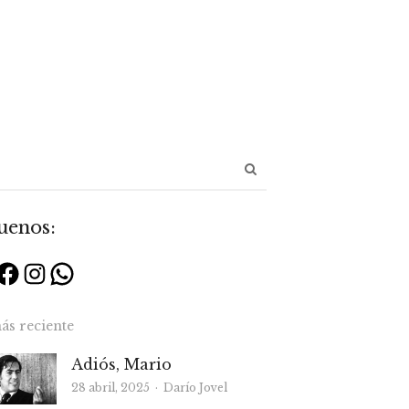
Abrir
panel
de
uenos:
búsqueda
Facebook
Instagram
WhatsApp
ás reciente
Adiós, Mario
Autor
28 abril, 2025
Darío Jovel