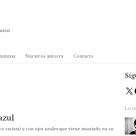
inión
lumnas
Nuestros autores
Contacto
Síg
X
Lo m
azul
o racista) y con ojos azules que viene montado en su