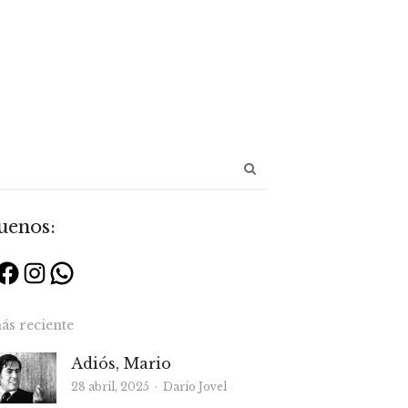
Abrir
panel
de
uenos:
búsqueda
Facebook
Instagram
WhatsApp
ás reciente
Adiós, Mario
Autor
28 abril, 2025
Darío Jovel