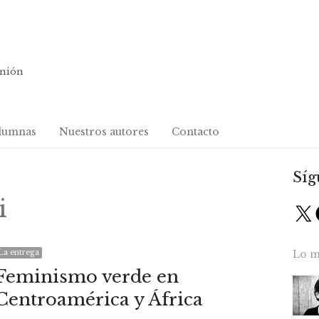
inión
lumnas
Nuestros autores
Contacto
Síg
i
X
La entrega
Lo m
Feminismo verde en
Centroamérica y África