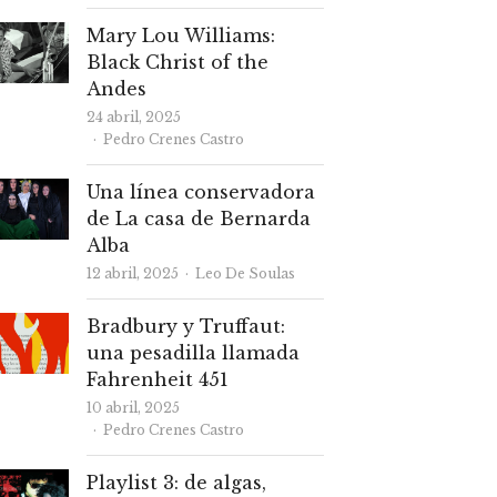
Mary Lou Williams:
Black Christ of the
Andes
24 abril, 2025
Autor
Pedro Crenes Castro
Una línea conservadora
de La casa de Bernarda
Alba
Autor
12 abril, 2025
Leo De Soulas
Bradbury y Truffaut:
una pesadilla llamada
Fahrenheit 451
10 abril, 2025
Autor
Pedro Crenes Castro
Playlist 3: de algas,