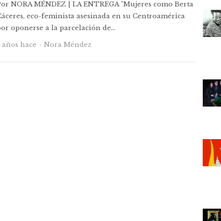
Por NORA MÉNDEZ | LA ENTREGA "Mujeres como Berta
Cáceres, eco-feminista asesinada en su Centroamérica
por oponerse a la parcelación de…
Autor
7 años hace
Nora Méndez