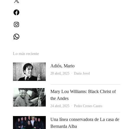
Facebook
Instagram
WhatsApp
Lo más reciente
Adiós, Mario
Autor
28 abril, 2025
Darío Jovel
Mary Lou Williams: Black Christ of
the Andes
Autor
24 abril, 2025
Pedro Crenes Castro
Una línea conservadora de La casa de
Bernarda Alba