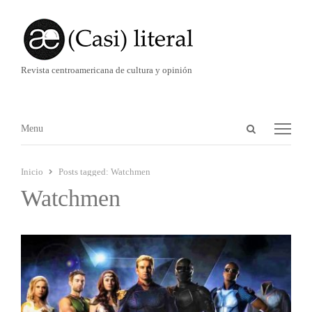
Revista centroamericana de cultura y opinión
Abrir
Menú
Menu
panel
de
Inicio
Posts tagged:
Watchmen
búsqueda
Watchmen