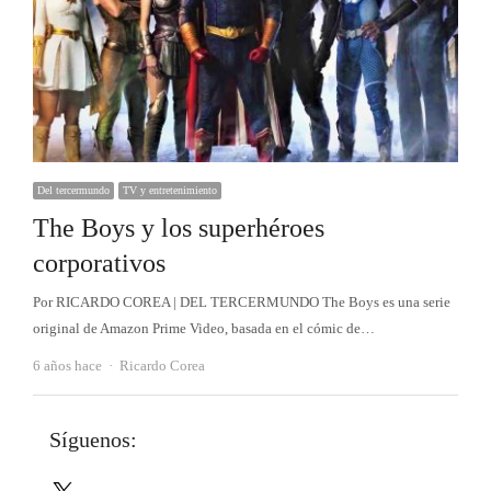
Del tercermundo
TV y entretenimiento
The Boys y los superhéroes
corporativos
Por RICARDO COREA | DEL TERCERMUNDO The Boys es una serie
original de Amazon Prime Video, basada en el cómic de…
Autor
6 años hace
Ricardo Corea
Síguenos:
X