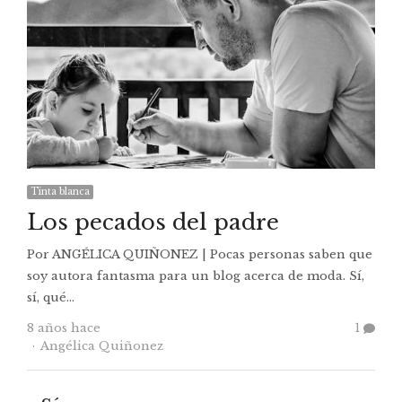
Tinta blanca
Los pecados del padre
Por ANGÉLICA QUIÑONEZ | Pocas personas saben que
soy autora fantasma para un blog acerca de moda. Sí,
sí, qué…
8 años hace
1
Autor
Angélica Quiñonez