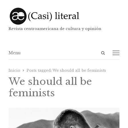
Revista centroamericana de cultura y opinión
Abrir
Menú
Menu
panel
de
Inicio
Posts tagged:
We should all be feminists
búsqueda
We should all be
feminists