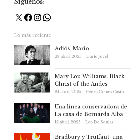
Síguenos:
X
Facebook
Instagram
WhatsApp
Lo más reciente
Adiós, Mario
Autor
28 abril, 2025
Darío Jovel
Mary Lou Williams: Black
Christ of the Andes
Autor
24 abril, 2025
Pedro Crenes Castro
Una línea conservadora de
La casa de Bernarda Alba
Autor
12 abril, 2025
Leo De Soulas
Bradbury y Truffaut: una