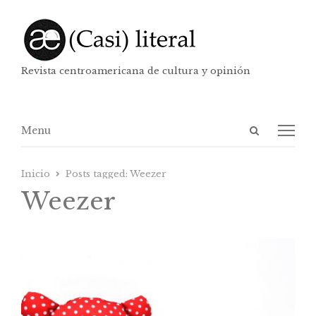
Revista centroamericana de cultura y opinión
Abrir
Menú
Menu
panel
de
Inicio
Posts tagged:
Weezer
búsqueda
Weezer