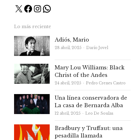
X
Facebook
Instagram
WhatsApp
Lo más reciente
Adiós, Mario
Autor
28 abril, 2025
Darío Jovel
Mary Lou Williams: Black
Christ of the Andes
Autor
24 abril, 2025
Pedro Crenes Castro
Una línea conservadora de
La casa de Bernarda Alba
Autor
12 abril, 2025
Leo De Soulas
Bradbury y Truffaut: una
pesadilla llamada