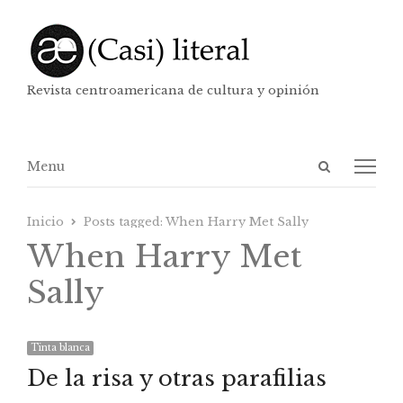
Revista centroamericana de cultura y opinión
Abrir
Menú
Menu
panel
de
Inicio
Posts tagged:
When Harry Met Sally
búsqueda
When Harry Met
Sally
Tinta blanca
De la risa y otras parafilias