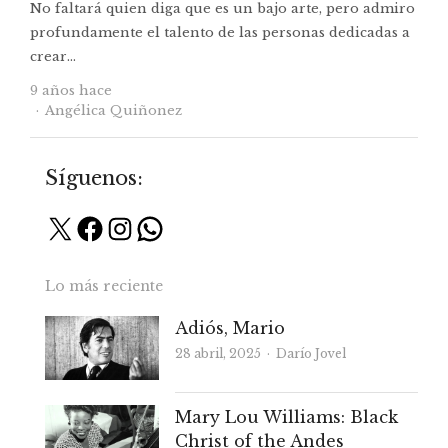
No faltará quien diga que es un bajo arte, pero admiro
profundamente el talento de las personas dedicadas a
crear…
9 años hace
Autor
Angélica Quiñonez
Síguenos:
X
Facebook
Instagram
WhatsApp
Lo más reciente
Adiós, Mario
Autor
28 abril, 2025
Darío Jovel
Mary Lou Williams: Black
Christ of the Andes