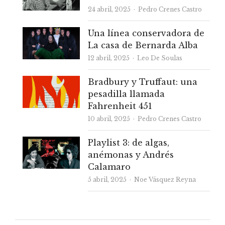
Autor
24 abril, 2025
Pedro Crenes Castro
Una línea conservadora de
La casa de Bernarda Alba
Autor
12 abril, 2025
Leo De Soulas
Bradbury y Truffaut: una
pesadilla llamada
Fahrenheit 451
Autor
10 abril, 2025
Pedro Crenes Castro
Playlist 3: de algas,
anémonas y Andrés
Calamaro
Autor
5 abril, 2025
Noe Vásquez Reyna