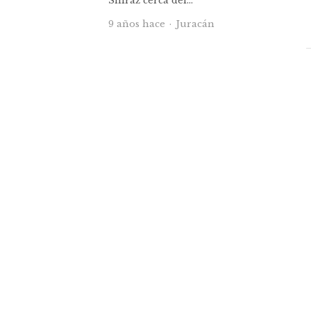
Shiraz cerca del…
Autor
9 años hace
Juracán