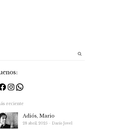
Abrir
panel
de
uenos:
búsqueda
Facebook
Instagram
WhatsApp
ás reciente
Adiós, Mario
Autor
28 abril, 2025
Darío Jovel