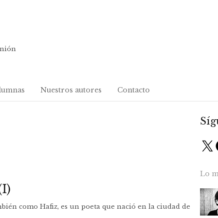
inión
lumnas
Nuestros autores
Contacto
Síg
X
Lo m
I)
n como Hafiz, es un poeta que nació en la ciudad de