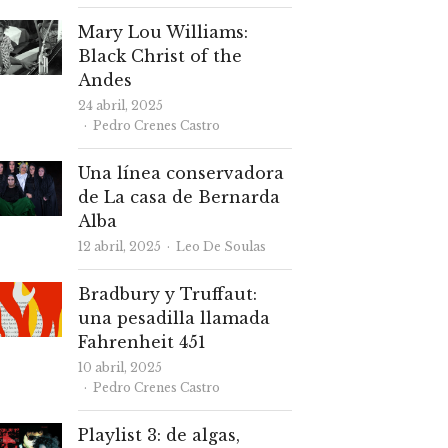
Mary Lou Williams:
Black Christ of the
Andes
24 abril, 2025
Autor
Pedro Crenes Castro
Una línea conservadora
de La casa de Bernarda
Alba
Autor
12 abril, 2025
Leo De Soulas
Bradbury y Truffaut:
una pesadilla llamada
Fahrenheit 451
10 abril, 2025
Autor
Pedro Crenes Castro
Playlist 3: de algas,