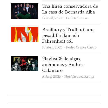
Una línea conservadora de
La casa de Bernarda Alba
Autor
12 abril, 2025
Leo De Soulas
Bradbury y Truffaut: una
pesadilla llamada
Fahrenheit 451
Autor
10 abril, 2025
Pedro Crenes Castro
Playlist 3: de algas,
anémonas y Andrés
Calamaro
Autor
5 abril, 2025
Noe Vásquez Reyna