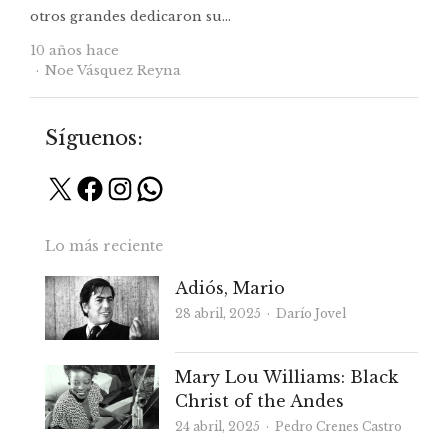
otros grandes dedicaron su…
10 años hace
Autor
Noe Vásquez Reyna
Síguenos:
X
Facebook
Instagram
WhatsApp
Lo más reciente
Adiós, Mario
Autor
28 abril, 2025
Darío Jovel
Mary Lou Williams: Black
Christ of the Andes
Autor
24 abril, 2025
Pedro Crenes Castro