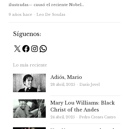
ilustradas— causó el reciente Nobel…
Autor
9 años hace
Leo De Soulas
Síguenos:
X
Facebook
Instagram
WhatsApp
Lo más reciente
Adiós, Mario
Autor
28 abril, 2025
Darío Jovel
Mary Lou Williams: Black
Christ of the Andes
Autor
24 abril, 2025
Pedro Crenes Castro