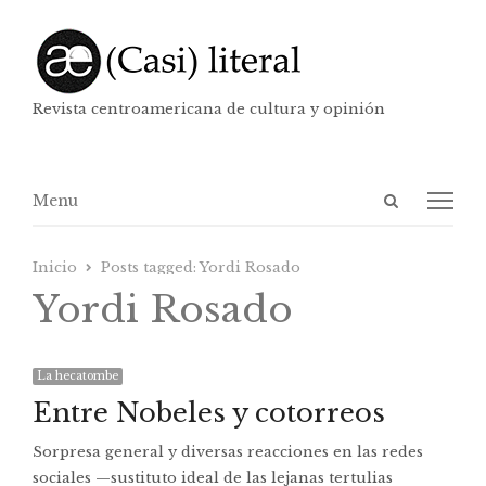
Revista centroamericana de cultura y opinión
Abrir
Menú
Menu
panel
de
Inicio
Posts tagged:
Yordi Rosado
búsqueda
Yordi Rosado
La hecatombe
Entre Nobeles y cotorreos
Sorpresa general y diversas reacciones en las redes
sociales —sustituto ideal de las lejanas tertulias