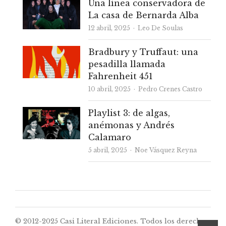
Una línea conservadora de
La casa de Bernarda Alba
Autor
12 abril, 2025
Leo De Soulas
Bradbury y Truffaut: una
pesadilla llamada
Fahrenheit 451
Autor
10 abril, 2025
Pedro Crenes Castro
Playlist 3: de algas,
anémonas y Andrés
Calamaro
Autor
5 abril, 2025
Noe Vásquez Reyna
© 2012-2025 Casi Literal Ediciones. Todos los derechos
desp