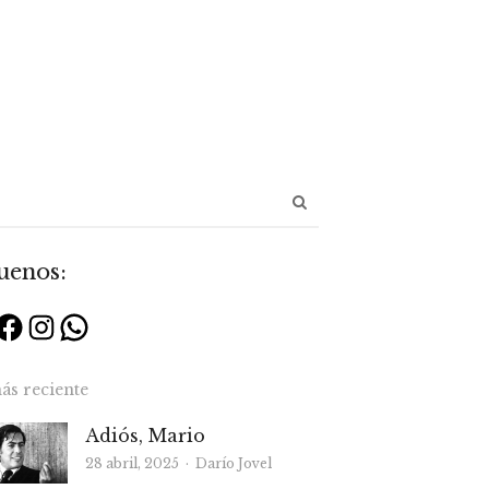
Abrir
panel
de
uenos:
búsqueda
Facebook
Instagram
WhatsApp
ás reciente
Adiós, Mario
Autor
28 abril, 2025
Darío Jovel