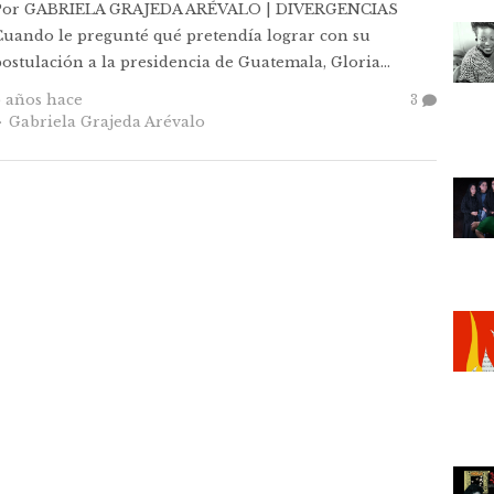
Por GABRIELA GRAJEDA ARÉVALO | DIVERGENCIAS
Cuando le pregunté qué pretendía lograr con su
postulación a la presidencia de Guatemala, Gloria…
6 años hace
3
Autor
Gabriela Grajeda Arévalo