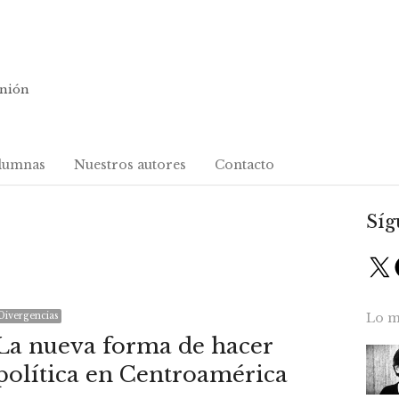
inión
lumnas
Nuestros autores
Contacto
Síg
X
Divergencias
Lo m
La nueva forma de hacer
política en Centroamérica