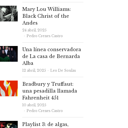
Mary Lou Williams:
Black Christ of the
Andes
24 abril, 2025
Autor
Pedro Crenes Castro
Una línea conservadora
de La casa de Bernarda
Alba
Autor
12 abril, 2025
Leo De Soulas
Bradbury y Truffaut:
una pesadilla llamada
Fahrenheit 451
10 abril, 2025
Autor
Pedro Crenes Castro
Playlist 3: de algas,