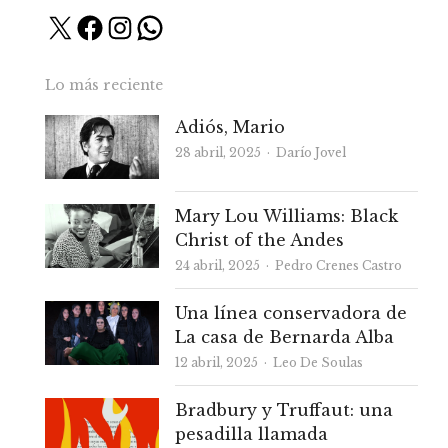
X
Facebook
Instagram
WhatsApp
Lo más reciente
Adiós, Mario
Autor
28 abril, 2025
Darío Jovel
Mary Lou Williams: Black
Christ of the Andes
Autor
24 abril, 2025
Pedro Crenes Castro
Una línea conservadora de
La casa de Bernarda Alba
Autor
12 abril, 2025
Leo De Soulas
Bradbury y Truffaut: una
pesadilla llamada