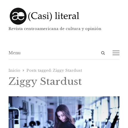
Revista centroamericana de cultura y opinión
Abrir
Menú
Menu
panel
de
Inicio
Posts tagged:
Ziggy Stardust
búsqueda
Ziggy Stardust