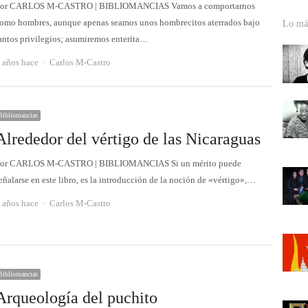
or CARLOS M-CASTRO | BIBLIOMANCIAS Vamos a comportarnos
omo hombres, aunque apenas seamos unos hombrecitos aterrados bajo
Lo más
antos privilegios; asumiremos enterita…
Autor
 años hace
Carlos M-Castro
Bibliomancias
Alrededor del vértigo de las Nicaraguas
or CARLOS M-CASTRO | BIBLIOMANCIAS Si un mérito puede
eñalarse en este libro, es la introducción de la noción de «vértigo»,…
Autor
 años hace
Carlos M-Castro
Bibliomancias
Arqueología del puchito