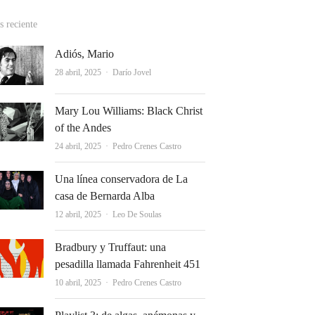
 reciente
Adiós, Mario
Autor
28 abril, 2025
Darío Jovel
Mary Lou Williams: Black Christ
of the Andes
Autor
24 abril, 2025
Pedro Crenes Castro
Una línea conservadora de La
casa de Bernarda Alba
Autor
12 abril, 2025
Leo De Soulas
Bradbury y Truffaut: una
pesadilla llamada Fahrenheit 451
Autor
10 abril, 2025
Pedro Crenes Castro