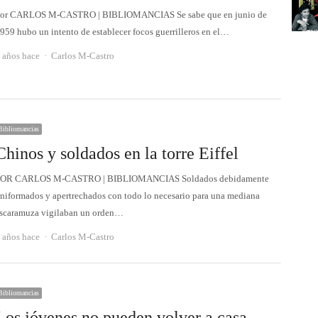
or CARLOS M-CASTRO | BIBLIOMANCIAS Se sabe que en junio de
959 hubo un intento de establecer focos guerrilleros en el…
Autor
 años hace
Carlos M-Castro
Bibliomancias
Chinos y soldados en la torre Eiffel
OR CARLOS M-CASTRO | BIBLIOMANCIAS Soldados debidamente
niformados y apertrechados con todo lo necesario para una mediana
scaramuza vigilaban un orden…
Autor
 años hace
Carlos M-Castro
Bibliomancias
Los jóvenes no pueden volver a casa