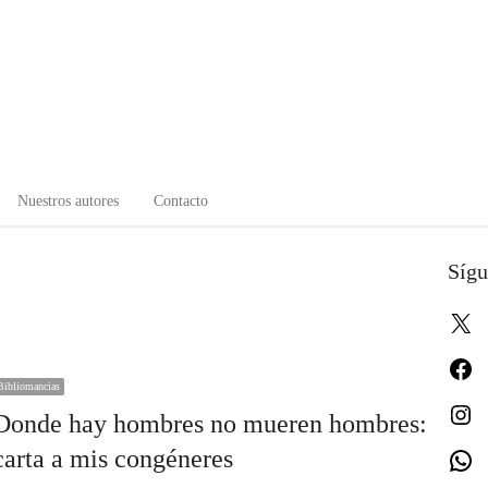
Nuestros autores
Contacto
Sígu
X
Fa
Bibliomancias
In
Donde hay hombres no mueren hombres:
carta a mis congéneres
W