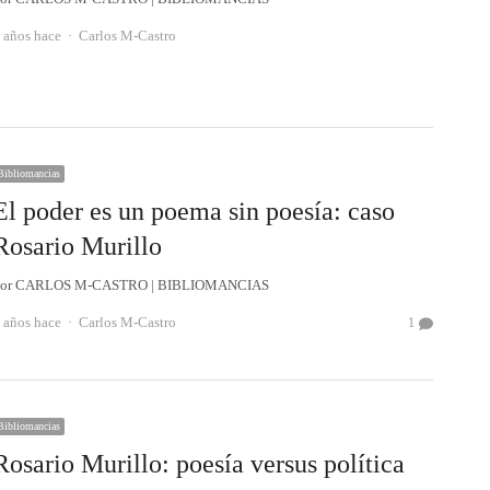
Autor
 años hace
Carlos M-Castro
Bibliomancias
El poder es un poema sin poesía: caso
Rosario Murillo
Por CARLOS M-CASTRO | BIBLIOMANCIAS
Autor
 años hace
Carlos M-Castro
1
Bibliomancias
Rosario Murillo: poesía versus política