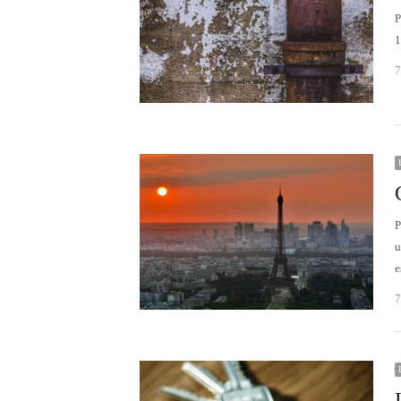
P
1
7
P
u
e
7