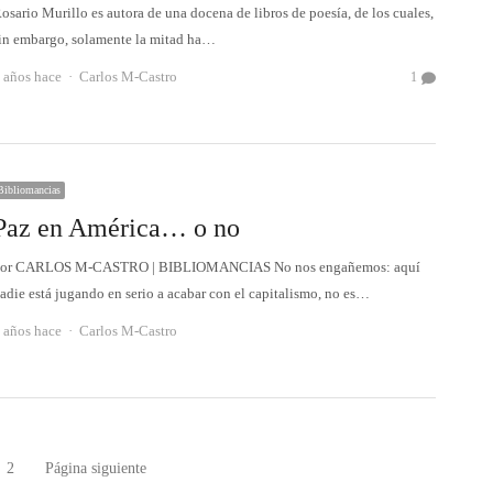
osario Murillo es autora de una docena de libros de poesía, de los cuales,
in embargo, solamente la mitad ha…
Autor
 años hace
Carlos M-Castro
1
Bibliomancias
Paz en América… o no
or CARLOS M-CASTRO | BIBLIOMANCIAS No nos engañemos: aquí
adie está jugando en serio a acabar con el capitalismo, no es…
Autor
 años hace
Carlos M-Castro
2
Página siguiente
gina
Página