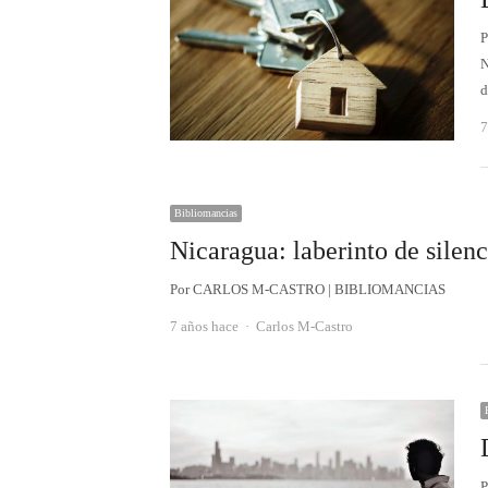
P
N
d
7
Bibliomancias
Nicaragua: laberinto de silenc
Por CARLOS M-CASTRO | BIBLIOMANCIAS
Autor
7 años hace
Carlos M-Castro