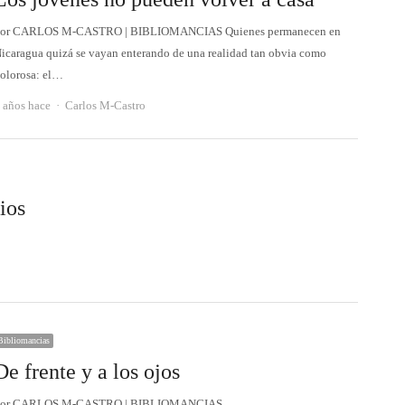
or CARLOS M-CASTRO | BIBLIOMANCIAS Quienes permanecen en
icaragua quizá se vayan enterando de una realidad tan obvia como
olorosa: el…
Autor
 años hace
Carlos M-Castro
ios
Bibliomancias
De frente y a los ojos
Por CARLOS M-CASTRO | BIBLIOMANCIAS