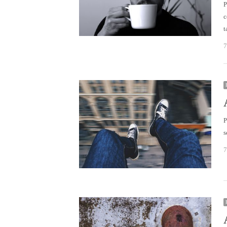
P
c
t
7
P
s
7