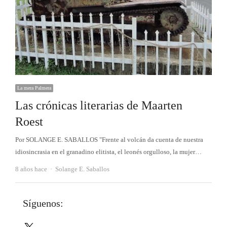
La mera Palmera
Las crónicas literarias de Maarten
Roest
Por SOLANGE E. SABALLOS "Frente al volcán da cuenta de nuestra
idiosincrasia en el granadino elitista, el leonés orgulloso, la mujer…
Autor
8 años hace
Solange E. Saballos
Síguenos:
X