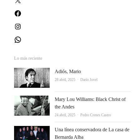
Facebook
Instagram
WhatsApp
Lo más reciente
Adiós, Mario
Autor
28 abril, 2025
Darío Jovel
Mary Lou Williams: Black Christ of
the Andes
Autor
24 abril, 2025
Pedro Crenes Castro
Una línea conservadora de La casa de
Bernarda Alba