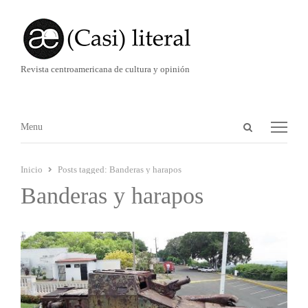
Revista centroamericana de cultura y opinión
Abrir
Menú
Menu
panel
de
Inicio
Posts tagged:
Banderas y harapos
búsqueda
Banderas y harapos