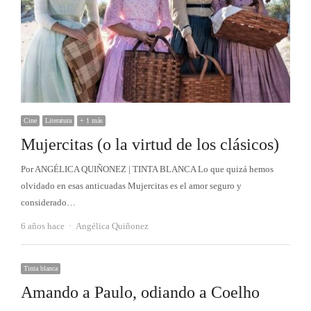
Cine
Literatura
+ 1 más
Mujercitas (o la virtud de los clásicos)
Por ANGÉLICA QUIÑONEZ | TINTA BLANCA Lo que quizá hemos
olvidado en esas anticuadas Mujercitas es el amor seguro y
considerado…
Autor
6 años hace
Angélica Quiñonez
Tinta blanca
Amando a Paulo, odiando a Coelho