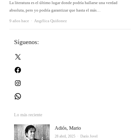
La literatura es el último lugar donde podría hallarse una verdad
absoluta, pero yo podría garantizar que hasta el más…
Autor
9 años hace
Angélica Quiñonez
Síguenos:
X
Facebook
Instagram
WhatsApp
Lo más reciente
Adiós, Mario
Autor
28 abril, 2025
Darío Jovel