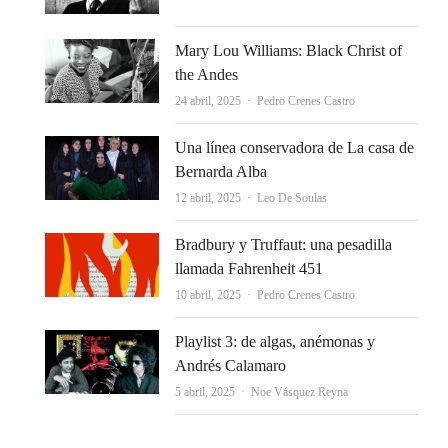
Mary Lou Williams: Black Christ of
the Andes
Autor
24 abril, 2025
Pedro Crenes Castro
Una línea conservadora de La casa de
Bernarda Alba
Autor
12 abril, 2025
Leo De Soulas
Bradbury y Truffaut: una pesadilla
llamada Fahrenheit 451
Autor
10 abril, 2025
Pedro Crenes Castro
Playlist 3: de algas, anémonas y
Andrés Calamaro
Autor
5 abril, 2025
Noe Vásquez Reyna