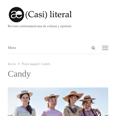
Revista centroamericana de cultura y opinión
Abrir
Menú
Menu
panel
de
Inicio
Posts tagged:
Candy
búsqueda
Candy