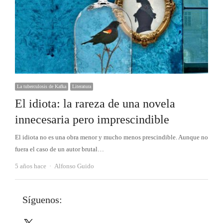
La tuberculosis de Kafka
Literatura
El idiota: la rareza de una novela
innecesaria pero imprescindible
El idiota no es una obra menor y mucho menos prescindible. Aunque no
fuera el caso de un autor brutal…
Autor
5 años hace
Alfonso Guido
Síguenos:
X