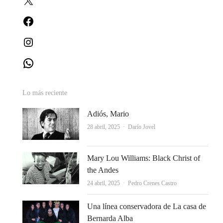
Facebook
Instagram
WhatsApp
Lo más reciente
Adiós, Mario
Autor
28 abril, 2025
Darío Jovel
Mary Lou Williams: Black Christ of
the Andes
Autor
24 abril, 2025
Pedro Crenes Castro
Una línea conservadora de La casa de
Bernarda Alba