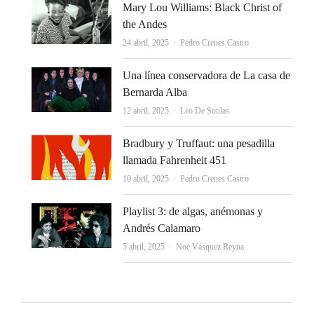
Mary Lou Williams: Black Christ of
the Andes
Autor
24 abril, 2025
Pedro Crenes Castro
Una línea conservadora de La casa de
Bernarda Alba
Autor
12 abril, 2025
Leo De Soulas
Bradbury y Truffaut: una pesadilla
llamada Fahrenheit 451
Autor
10 abril, 2025
Pedro Crenes Castro
Playlist 3: de algas, anémonas y
Andrés Calamaro
Autor
5 abril, 2025
Noe Vásquez Reyna