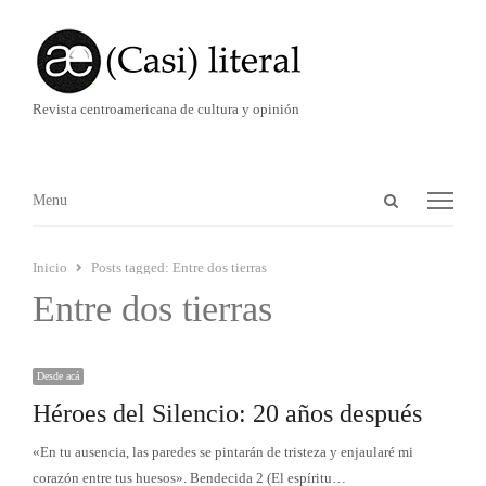
Revista centroamericana de cultura y opinión
Abrir
Menú
Menu
panel
de
Inicio
Posts tagged:
Entre dos tierras
búsqueda
Entre dos tierras
Desde acá
Héroes del Silencio: 20 años después
«En tu ausencia, las paredes se pintarán de tristeza y enjaularé mi
corazón entre tus huesos». Bendecida 2 (El espíritu…