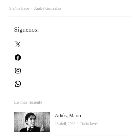
Autor
9 años hace
André González
Síguenos:
X
Facebook
Instagram
WhatsApp
Lo más reciente
Adiós, Mario
Autor
28 abril, 2025
Darío Jovel