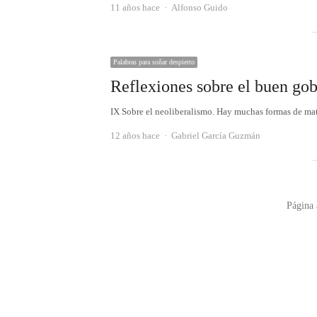
Autor
11 años hace
Alfonso Guido
Palabras para soñar despierto
Reflexiones sobre el buen gob
IX Sobre el neoliberalismo. Hay muchas formas de ma
Autor
12 años hace
Gabriel García Guzmán
Paginación
Página 
de
entradas