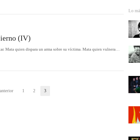
Lo más
ierno (IV)
tar. Mata quien dispara un arma sobre su víctima. Mata quien vulnera…
anterior
1
2
3
Página
Página
Página