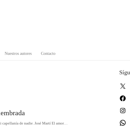
Nuestros autores
Contacto
Sígu
X
Fa
In
smembrada
W
 ni capellanía de nadie. José Martí El amor…