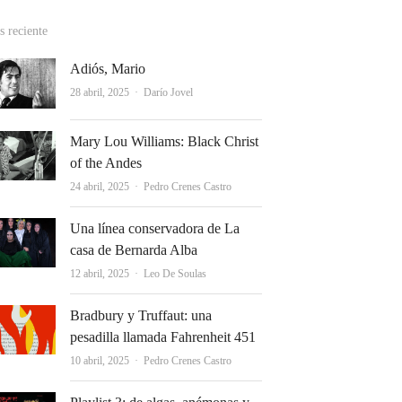
 reciente
Adiós, Mario
Autor
28 abril, 2025
Darío Jovel
Mary Lou Williams: Black Christ
of the Andes
Autor
24 abril, 2025
Pedro Crenes Castro
Una línea conservadora de La
casa de Bernarda Alba
Autor
12 abril, 2025
Leo De Soulas
Bradbury y Truffaut: una
pesadilla llamada Fahrenheit 451
Autor
10 abril, 2025
Pedro Crenes Castro