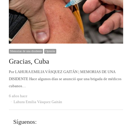
Memorias de una disidente
Opinión
Gracias, Cuba
Por LAHURA EMILIA VÁSQUEZ GAITÁN | MEMORIAS DE UNA
DISIDENTE Hace algunos días se anunció que una brigada de médicos
cubanos…
6 años hace
Autor
Lahura Emilia Vásquez Gaitán
Síguenos: