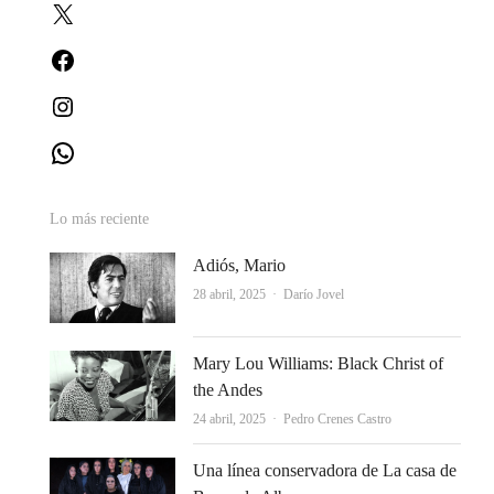
X
Facebook
Instagram
WhatsApp
Lo más reciente
Adiós, Mario
Autor
28 abril, 2025
Darío Jovel
Mary Lou Williams: Black Christ of
the Andes
Autor
24 abril, 2025
Pedro Crenes Castro
Una línea conservadora de La casa de