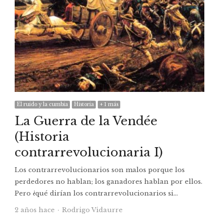
El ruido y la cumbia
Historia
+ 1 más
La Guerra de la Vendée
(Historia
contrarrevolucionaria I)
Los contrarrevolucionarios son malos porque los
perdedores no hablan; los ganadores hablan por ellos.
Pero ¿qué dirían los contrarrevolucionarios si…
Autor
2 años hace
Rodrigo Vidaurre