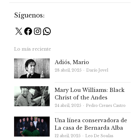
Síguenos:
X
Facebook
Instagram
WhatsApp
Lo más reciente
Adiós, Mario
Autor
28 abril, 2025
Darío Jovel
Mary Lou Williams: Black
Christ of the Andes
Autor
24 abril, 2025
Pedro Crenes Castro
Una línea conservadora de
La casa de Bernarda Alba
Autor
12 abril, 2025
Leo De Soulas